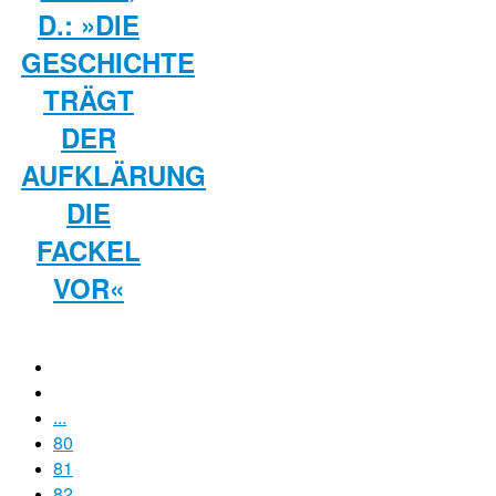
D.: »DIE
GESCHICHTE
TRÄGT
DER
AUFKLÄRUNG
DIE
FACKEL
VOR«
...
80
81
82