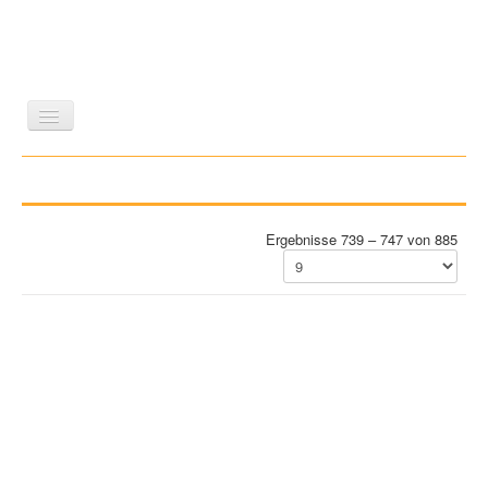
LITERATUR
REISEN
BILDBAND
KUNST
GESCHICHTE
WISSENSCHAFT
REIHEN
Ergebnisse 739 – 747 von 885
ZEITSCHRIFTEN/VERZEICHNISSE