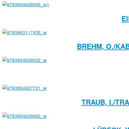
E
BREHM, O./KAB
TRAUB, I./TR