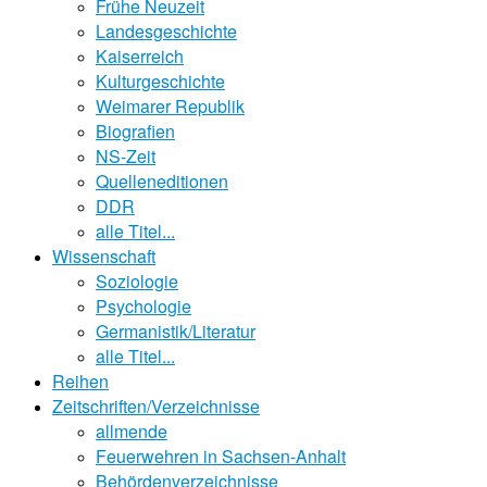
Frühe Neuzeit
Landesgeschichte
Kaiserreich
Kulturgeschichte
Weimarer Republik
Biografien
NS-Zeit
Quelleneditionen
DDR
alle Titel...
Wissenschaft
Soziologie
Psychologie
Germanistik/Literatur
alle Titel...
Reihen
Zeitschriften/Verzeichnisse
allmende
Feuerwehren in Sachsen-Anhalt
Behördenverzeichnisse