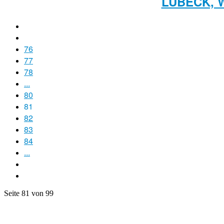
LÜBECK, 
76
77
78
...
80
81
82
83
84
...
Seite 81 von 99