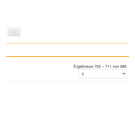
LITERATUR
REISEN
BILDBAND
KUNST
GESCHICHTE
WISSENSCHAFT
REIHEN
Ergebnisse 703 – 711 von 885
ZEITSCHRIFTEN/VERZEICHNISSE