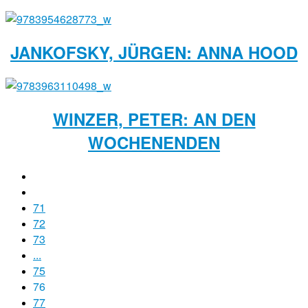
JANKOFSKY, JÜRGEN: ANNA HOOD
WINZER, PETER: AN DEN
WOCHENENDEN
71
72
73
...
75
76
77