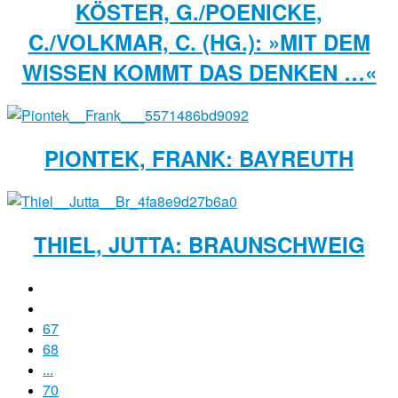
KÖSTER, G./POENICKE,
C./VOLKMAR, C. (HG.): »MIT DEM
WISSEN KOMMT DAS DENKEN …«
PIONTEK, FRANK: BAYREUTH
THIEL, JUTTA: BRAUNSCHWEIG
67
68
...
70