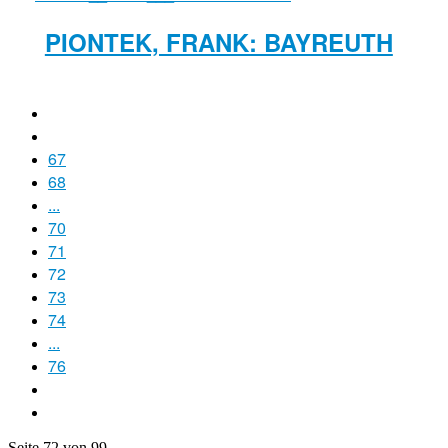
PIONTEK, FRANK: BAYREUTH
67
68
...
70
71
72
73
74
...
76
Seite 72 von 99