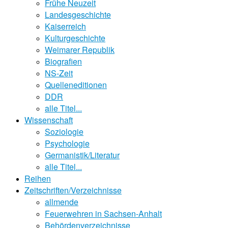
Frühe Neuzeit
Landesgeschichte
Kaiserreich
Kulturgeschichte
Weimarer Republik
Biografien
NS-Zeit
Quelleneditionen
DDR
alle Titel...
Wissenschaft
Soziologie
Psychologie
Germanistik/Literatur
alle Titel...
Reihen
Zeitschriften/Verzeichnisse
allmende
Feuerwehren in Sachsen-Anhalt
Behördenverzeichnisse