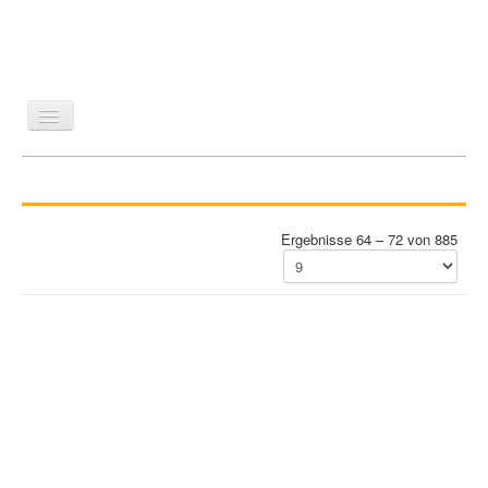
LITERATUR
REISEN
BILDBAND
KUNST
GESCHICHTE
WISSENSCHAFT
REIHEN
Ergebnisse 64 – 72 von 885
ZEITSCHRIFTEN/VERZEICHNISSE