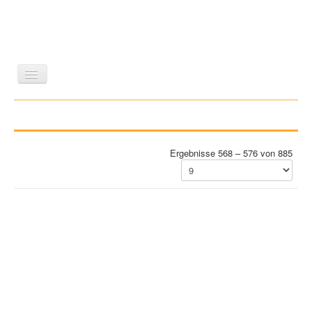
LITERATUR
REISEN
BILDBAND
KUNST
GESCHICHTE
WISSENSCHAFT
REIHEN
Ergebnisse 568 – 576 von 885
ZEITSCHRIFTEN/VERZEICHNISSE