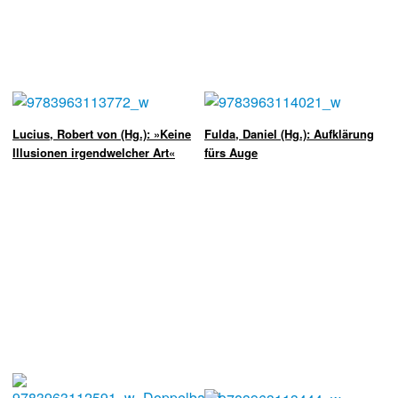
Lucius, Robert von (Hg.): »Keine
Fulda, Daniel (Hg.): Aufklärung
Illusionen irgendwelcher Art«
fürs Auge