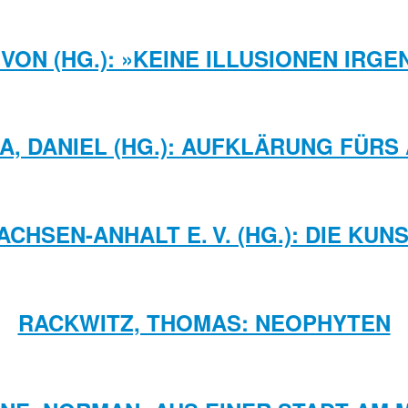
 VON (HG.): »KEINE ILLUSIONEN IRG
A, DANIEL (HG.): AUFKLÄRUNG FÜRS
CHSEN-­ANHALT E. V. (HG.): DIE K
RACKWITZ, THOMAS: NEOPHYTEN