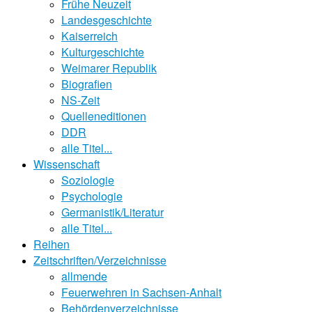
Frühe Neuzeit
Landesgeschichte
Kaiserreich
Kulturgeschichte
Weimarer Republik
Biografien
NS-Zeit
Quelleneditionen
DDR
alle Titel...
Wissenschaft
Soziologie
Psychologie
Germanistik/Literatur
alle Titel...
Reihen
Zeitschriften/Verzeichnisse
allmende
Feuerwehren in Sachsen-Anhalt
Behördenverzeichnisse