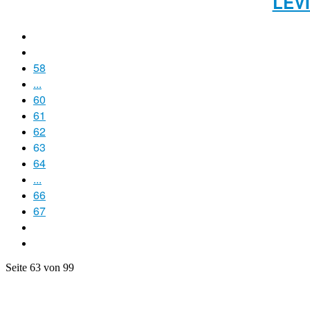
LEV
58
...
60
61
62
63
64
...
66
67
Seite 63 von 99