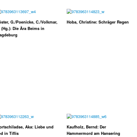
ster, G./Poenicke, C./Volkmar,
Hoba, Christine: Schräger Regen
 (Hg.): Die Ära Beims in
agdeburg
rtschiladse, Aka: Liebe und
Kaufholz, Bernd: Der
d in Tiflis
Hammermord am Hansering