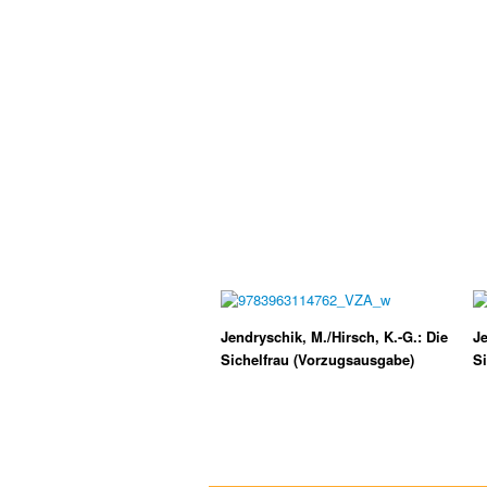
Jendryschik, M./Hirsch, K.-G.: Die
Je
Sichelfrau (Vorzugsausgabe)
Si