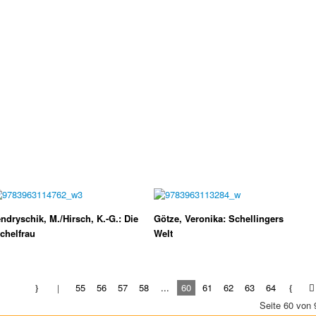
ndryschik, M./Hirsch, K.-G.: Die
Götze, Veronika: Schellingers
chelfrau
Welt
55
56
57
58
...
60
61
62
63
64
Seite 60 von 