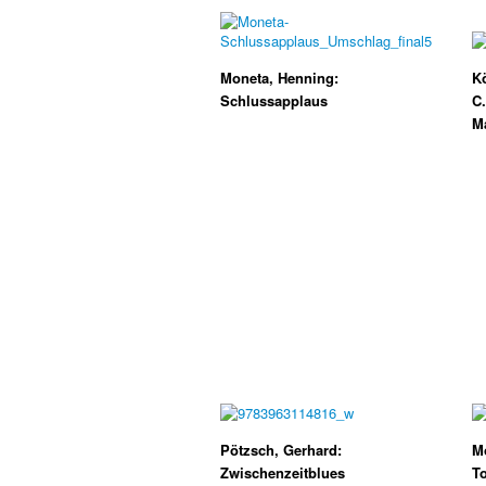
Moneta, Henning:
Kö
Schlussapplaus
C.
M
Pötzsch, Gerhard:
Mo
Zwischenzeitblues
To