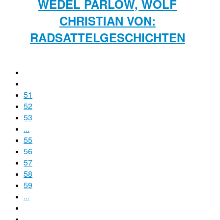
WEDEL PARLOW, WOLF
CHRISTIAN VON:
RADSATTELGESCHICHTEN
51
52
53
...
55
56
57
58
59
...