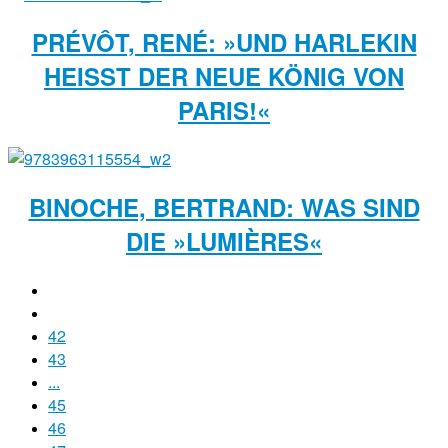
PRÉVÔT, RENÉ: »UND HARLEKIN
HEISST DER NEUE KÖNIG VON P
ARIS!«
BINOCHE, BERTRAND: WAS SIND
DIE »LUMIÈRES«
42
43
...
45
46