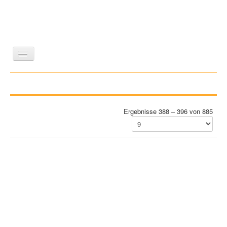
LITERATUR
REISEN
BILDBAND
KUNST
GESCHICHTE
WISSENSCHAFT
REIHEN
Ergebnisse 388 – 396 von 885
ZEITSCHRIFTEN/VERZEICHNISSE