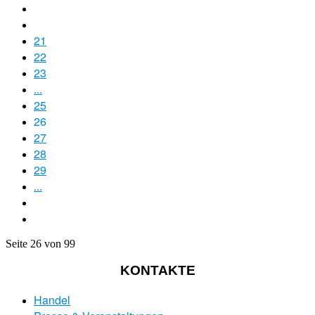
21
22
23
...
25
26
27
28
29
...
Seite 26 von 99
KONTAKTE
Handel