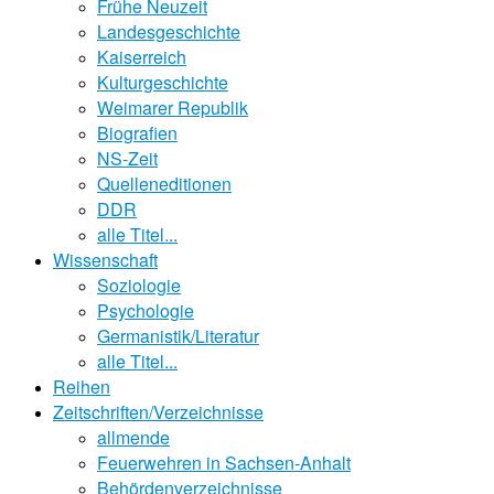
Frühe Neuzeit
Landesgeschichte
Kaiserreich
Kulturgeschichte
Weimarer Republik
Biografien
NS-Zeit
Quelleneditionen
DDR
alle Titel...
Wissenschaft
Soziologie
Psychologie
Germanistik/Literatur
alle Titel...
Reihen
Zeitschriften/Verzeichnisse
allmende
Feuerwehren in Sachsen-Anhalt
Behördenverzeichnisse