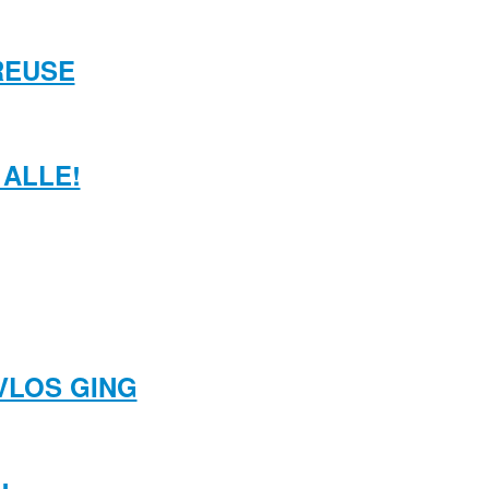
REUSE
ALLE!
VLOS GING