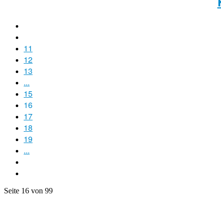
11
12
13
...
15
16
17
18
19
...
Seite 16 von 99