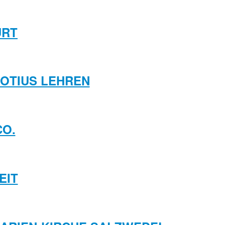
URT
GROTIUS LEHREN
CO.
EIT