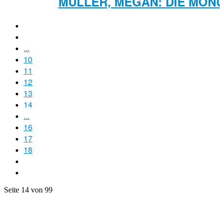
MÜLLER, MEGAN: DIE MON
...
10
11
12
13
14
...
16
17
18
Seite 14 von 99