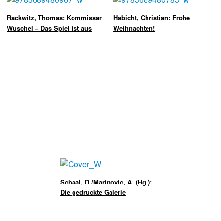
Rackwitz, Thomas: Kommissar
Habicht, Christian: Frohe
Wuschel – Das Spiel ist aus
Weihnachten!
Schaal, D./Marinovic, A. (Hg.):
Die gedruckte Galerie