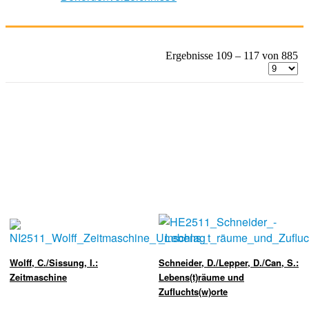
Ergebnisse 109 – 117 von 885
Wolff, C./Sissung, I.:
Schneider, D./Lepper, D./Can, S.:
Zeitmaschine
Lebens(t)räume und
Zufluchts(w)orte