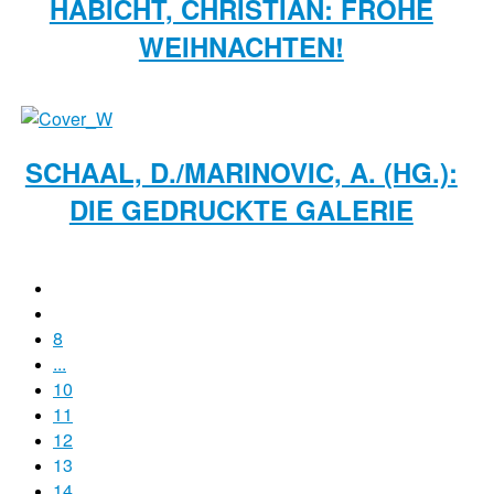
HABICHT, CHRISTIAN: FROHE
WEIHNACHTEN!
SCHAAL, D./MARINOVIC, A. (HG.):
DIE GEDRUCKTE GALERIE
8
...
10
11
12
13
14