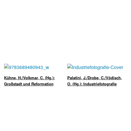
Kühne, H./Volkmar, C. (Hg.):
Palatini, J./Drobe, C./Vödisch,
Großstadt und Reformation
O. (Hg.): Industriefotografie