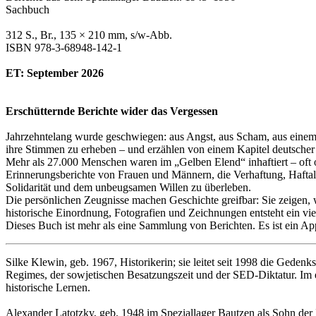
Sachbuch
312 S., Br., 135 × 210 mm, s/w-Abb.
ISBN 978-3-68948-142-1
ET: September 2026
Erschütternde Berichte wider das Vergessen
Jahrzehntelang wurde geschwiegen: aus Angst, aus Scham, aus einem
ihre Stimmen zu erheben – und erzählen von einem Kapitel deutscher
Mehr als 27.000 Menschen waren im „Gelben Elend“ inhaftiert – oft o
Erinnerungsberichte von Frauen und Männern, die Verhaftung, Haftal
Solidarität und dem unbeugsamen Willen zu überleben.
Die persönlichen Zeugnisse machen Geschichte greifbar: Sie zeigen, 
historische Einordnung, Fotografien und Zeichnungen entsteht ein viel
Dieses Buch ist mehr als eine Sammlung von Berichten. Es ist ein A
Silke Klewin, geb. 1967, Historikerin; sie leitet seit 1998 die Geden
Regimes, der sowjetischen Besatzungszeit und der SED-Diktatur. Im eh
historische Lernen.
Alexander Latotzky, geb. 1948 im Speziallager Bautzen als Sohn der