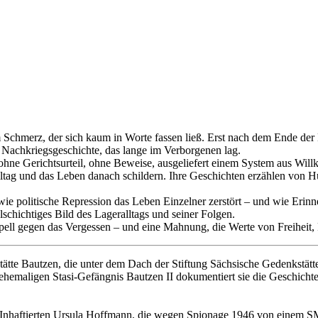
 Schmerz, der sich kaum in Worte fassen ließ. Erst nach dem Ende de
 Nachkriegsgeschichte, das lange im Verborgenen lag.
hne Gerichtsurteil, ohne Beweise, ausgeliefert einem System aus Willk
ltag und das Leben danach schildern. Ihre Geschichten erzählen von H
wie politische Repression das Leben Einzelner zerstört – und wie Erin
schichtiges Bild des Lageralltags und seiner Folgen.
ppell gegen das Vergessen – und eine Mahnung, die Werte von Freihei
kstätte Bautzen, die unter dem Dach der Stiftung Sächsische Gedenkstätt
emaligen Stasi-Gefängnis Bautzen II dokumentiert sie die Geschichte p
 Inhaftierten Ursula Hoffmann, die wegen Spionage 1946 von einem SM