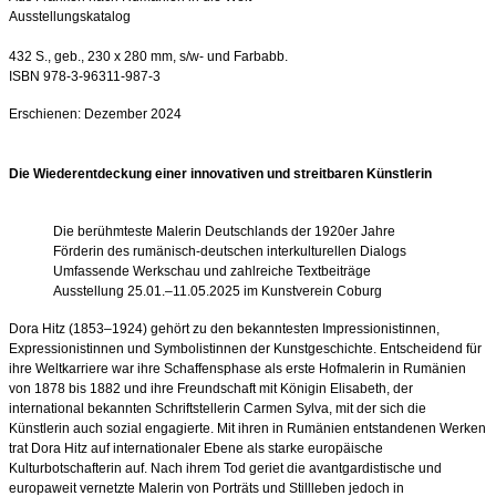
Ausstellungskatalog
432 S., geb., 230 x 280 mm, s/w- und Farbabb.
ISBN 978-3-96311-987-3
Erschienen: Dezember 2024
Die Wiederentdeckung einer innovativen und streitbaren Künstlerin
Die berühmteste Malerin Deutschlands der 1920er
Jahre
Förderin des rumänisch-deutschen interkulturellen Dialogs
Umfassende Werkschau und zahlreiche Textbeiträge
Ausstellung 25.01.–11.05.2025 im Kunstverein Coburg
Dora Hitz (1853–1924) gehört zu den bekanntesten Impressionistinnen,
Expressionistinnen und Symbolistinnen der Kunstgeschichte. Entscheidend für
ihre Weltkarriere war ihre Schaffensphase als erste Hofmalerin in Rumänien
von 1878 bis 1882 und ihre Freundschaft mit Königin Elisabeth, der
international bekannten Schriftstellerin Carmen Sylva, mit der sich die
Künstlerin auch sozial engagierte. Mit ihren in Rumänien entstandenen Werken
trat Dora Hitz auf internationaler Ebene als starke europäische
Kulturbotschafterin auf. Nach ihrem Tod geriet die avantgardistische und
europaweit vernetzte Malerin von Porträts und Stillleben jedoch in