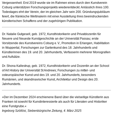
Vergessenheit. Erst 2019 wurde sie im Rahmen eines durch den Kunstverein
Coburg unterstützen Forschungsprojekts wiederentdeckt. Anlässlich ihres 100.
Todestages ehrt der Verein, der im gleichen Jahr sein 200. Gründungsjubiläum
feiert, die fränkische Weltmalerin mit einer Ausstellung ihres beeindruckenden
künstlerischen Schaffens und der zugehörigen Publikation.
Dr. Natalie Gutgesell, geb. 1972, Kunsthistorikerin und Privatdozentin für
Neuere und Neueste Kunstgeschichte an der Universität Passau; erste
Vorsitzende des Kunstvereins Coburg e. V., Promotion in Erlangen, Habilitation
in Wuppertal, Forschungen zur Gartenkunst des 18. Jahrhunderts und
Künstlerinnen des 19. und 20. Jahrhunderts, Verfasserin mehrerer Monografien
und Aufsätze.
Dr. Shona Kallestrup, geb. 1972, Kunsthistorikerin und Dozentin an der School
of Art History der Universität St Andrews; Forschungen zu mittel- und
osteuropäischer Kunst und des 19. und 20. Jahrhunderts, besonders
Rumänien, und skandinavischer Kunst, Architektur und Design des 20.
Jahrhunderts.
»Der im Dezember 2024 erschienene Band über die vielseitige Künstlerin aus
Franken ist sowohl für Kunstinteressierte als auch für Literaten und Historiker
eine Fundgrube.«
Ingeborg Szöllösi, Siebenbürgische Zeitung, 4. März 2025