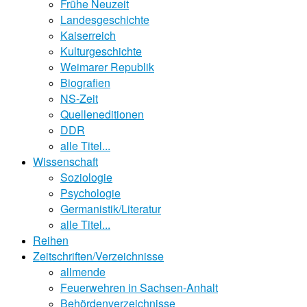
Frühe Neuzeit
Landesgeschichte
Kaiserreich
Kulturgeschichte
Weimarer Republik
Biografien
NS-Zeit
Quelleneditionen
DDR
alle Titel...
Wissenschaft
Soziologie
Psychologie
Germanistik/Literatur
alle Titel...
Reihen
Zeitschriften/Verzeichnisse
allmende
Feuerwehren in Sachsen-Anhalt
Behördenverzeichnisse