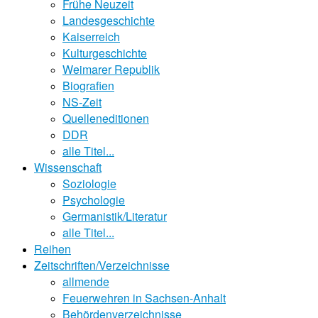
Frühe Neuzeit
Landesgeschichte
Kaiserreich
Kulturgeschichte
Weimarer Republik
Biografien
NS-Zeit
Quelleneditionen
DDR
alle Titel...
Wissenschaft
Soziologie
Psychologie
Germanistik/Literatur
alle Titel...
Reihen
Zeitschriften/Verzeichnisse
allmende
Feuerwehren in Sachsen-Anhalt
Behördenverzeichnisse