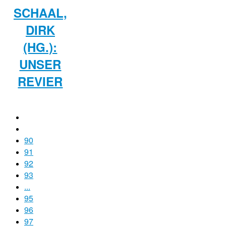
SCHAAL,
DIRK
(HG.):
UNSER
REVIER
90
91
92
93
...
95
96
97