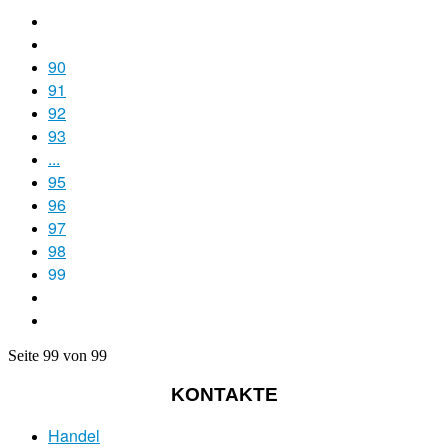
90
91
92
93
...
95
96
97
98
99
Seite 99 von 99
KONTAKTE
Handel