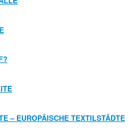
HALLE
E
F?
ITE
TE – EUROPÄISCHE TEXTILSTÄDTE