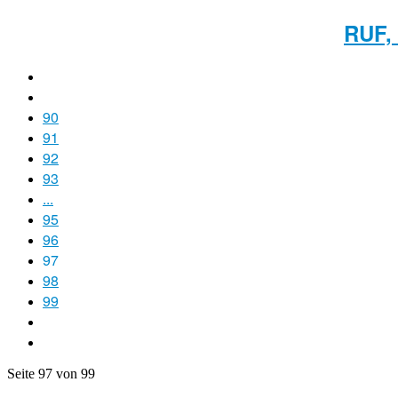
RUF,
90
91
92
93
...
95
96
97
98
99
Seite 97 von 99