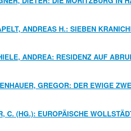
NER, DIETER: DIE MORITZBURG IN 
APELT, ANDREAS H.: SIEBEN KRANICH
HIELE, ANDREA: RESIDENZ AUF ABRU
SENHAUER, GREGOR: DER EWIGE ZWE
R, C. (HG.): EUROPÄISCHE WOLLSTÄD