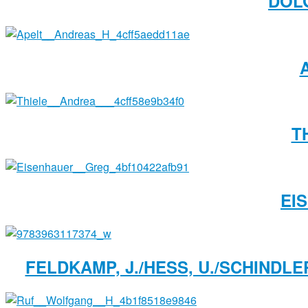
DOLG
T
EI
FELDKAMP, J./HESS, U./SCHINDLE