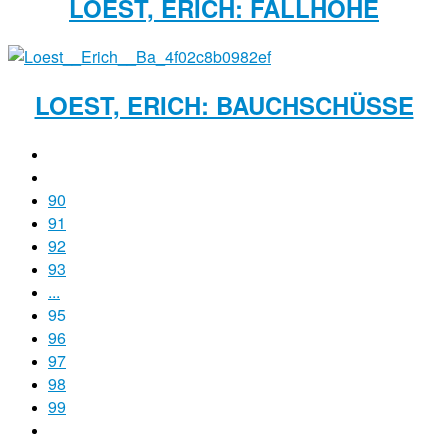
LOEST, ERICH: FALLHÖHE
LOEST, ERICH: BAUCHSCHÜSSE
90
91
92
93
...
95
96
97
98
99