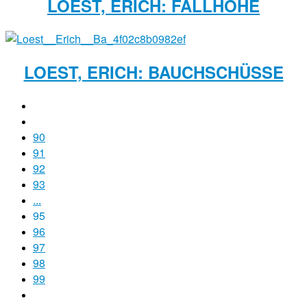
LOEST, ERICH: FALLHÖHE
LOEST, ERICH: BAUCHSCHÜSSE
90
91
92
93
...
95
96
97
98
99