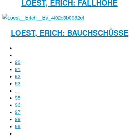
LOEST, ERICH: FALLHÖHE
LOEST, ERICH: BAUCHSCHÜSSE
90
91
92
93
...
95
96
97
98
99