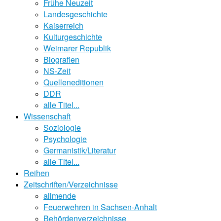
Frühe Neuzeit
Landesgeschichte
Kaiserreich
Kulturgeschichte
Weimarer Republik
Biografien
NS-Zeit
Quelleneditionen
DDR
alle Titel...
Wissenschaft
Soziologie
Psychologie
Germanistik/Literatur
alle Titel...
Reihen
Zeitschriften/Verzeichnisse
allmende
Feuerwehren in Sachsen-Anhalt
Behördenverzeichnisse