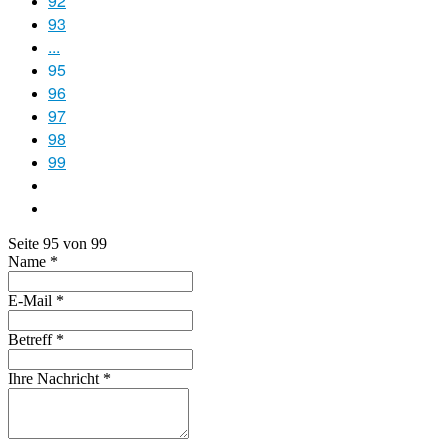
92
93
...
95
96
97
98
99
Seite 95 von 99
Name
*
E-Mail
*
Betreff
*
Ihre Nachricht
*