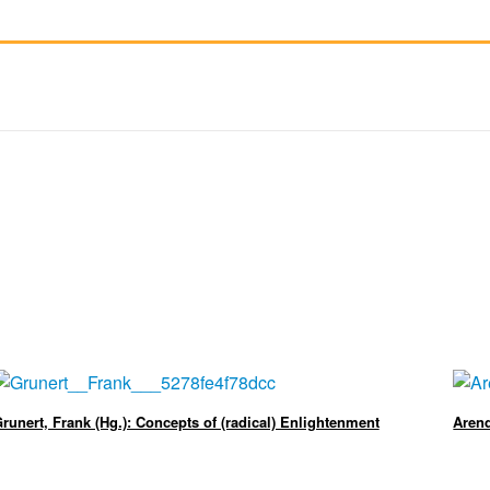
runert, Frank (Hg.): Concepts of (radical) Enlightenment
Arend