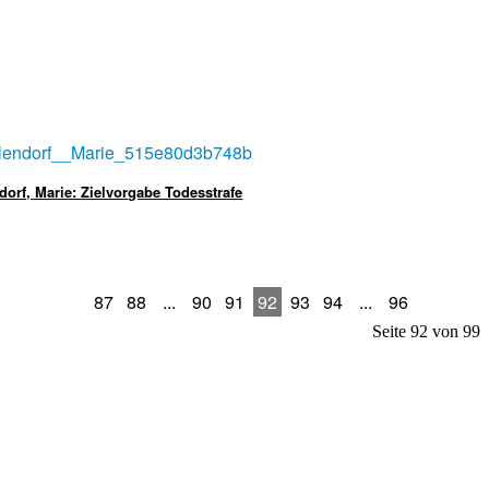
dorf, Marie: Zielvorgabe Todesstrafe
87
88
...
90
91
92
93
94
...
96
Seite 92 von 99