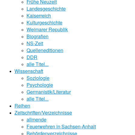
Frühe Neuzeit
Landesgeschichte
Kaiserreich
Kulturgeschichte
Weimarer Republik
Biografien
NS-Zeit
Quelleneditionen
DDR
alle Titel...
Wissenschaft
Soziologie
Psychologie
Germanistik/Literatur
alle Titel...
Reihen
Zeitschriften/Verzeichnisse
allmende
Feuerwehren in Sachsen-Anhalt
Behördenverzeichnisse