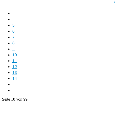
5
6
7
8
...
10
11
12
13
14
Seite 10 von 99