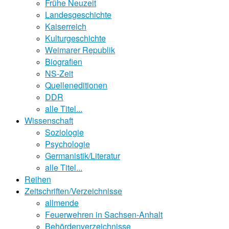
Frühe Neuzeit
Landesgeschichte
Kaiserreich
Kulturgeschichte
Weimarer Republik
Biografien
NS-Zeit
Quelleneditionen
DDR
alle Titel...
Wissenschaft
Soziologie
Psychologie
Germanistik/Literatur
alle Titel...
Reihen
Zeitschriften/Verzeichnisse
allmende
Feuerwehren in Sachsen-Anhalt
Behördenverzeichnisse