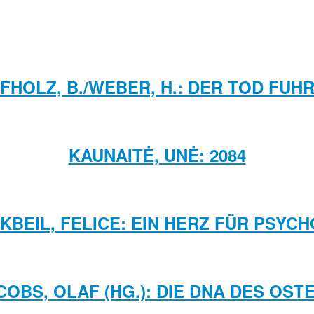
FHOLZ, B./WEBER, H.: DER TOD FUHR
KAUNAITĖ, UNĖ: 2084
KBEIL, FELICE: EIN HERZ FÜR PSYC
COBS, OLAF (HG.): DIE DNA DES OST