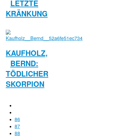
LETZTE
KRÄNKUNG
KAUFHOLZ,
BERND:
TÖDLICHER
SKORPION
86
87
88