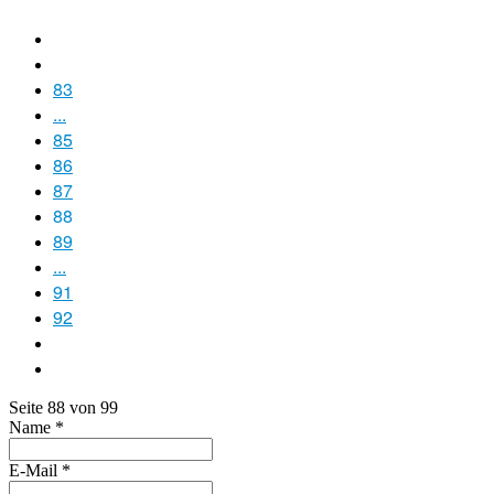
83
...
85
86
87
88
89
...
91
92
Seite 88 von 99
Name
*
E-Mail
*