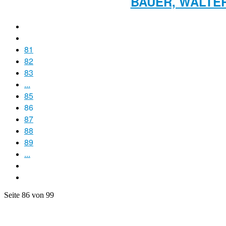
BAUER, WALTE
81
82
83
...
85
86
87
88
89
...
Seite 86 von 99