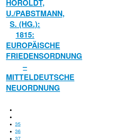
HÖROLDT,
U./PABSTMANN,
S. (HG.):
1815:
EUROPÄISCHE
FRIEDENSORDNUNG
–
MITTELDEUTSCHE
NEUORDNUNG
35
36
37