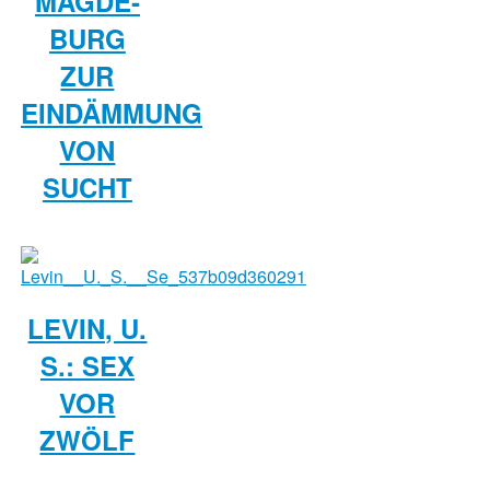
MAGDE­
BURG
ZUR
EINDÄMMUNG
VON
SUCHT
LEVIN, U.
S.: SEX
VOR
ZWÖLF