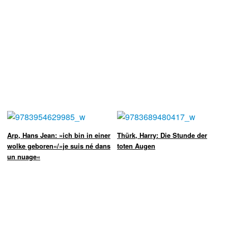
Arp, Hans Jean: »ich bin in einer
Thürk, Harry: Die Stunde der
wolke geboren«/»je suis né dans
toten Augen
un nuage«