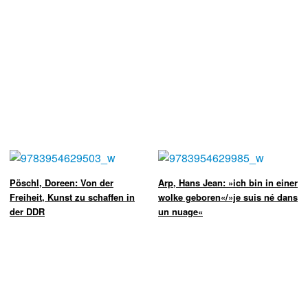
Pöschl, Doreen: Von der
Arp, Hans Jean: »ich bin in einer
Freiheit, Kunst zu schaffen in
wolke geboren«/»je suis né dans
der DDR
un nuage«