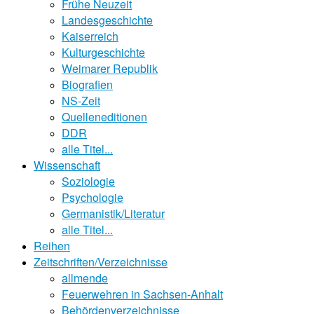
Frühe Neuzeit
Landesgeschichte
Kaiserreich
Kulturgeschichte
Weimarer Republik
Biografien
NS-Zeit
Quelleneditionen
DDR
alle Titel...
Wissenschaft
Soziologie
Psychologie
Germanistik/Literatur
alle Titel...
Reihen
Zeitschriften/Verzeichnisse
allmende
Feuerwehren in Sachsen-Anhalt
Behördenverzeichnisse