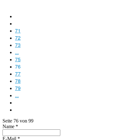
71
72
73
...
75
76
77
78
79
...
Seite 76 von 99
Name
*
E-Mail
*