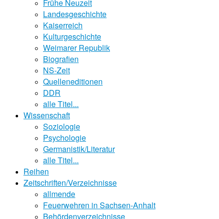
Frühe Neuzeit
Landesgeschichte
Kaiserreich
Kulturgeschichte
Weimarer Republik
Biografien
NS-Zeit
Quelleneditionen
DDR
alle Titel...
Wissenschaft
Soziologie
Psychologie
Germanistik/Literatur
alle Titel...
Reihen
Zeitschriften/Verzeichnisse
allmende
Feuerwehren in Sachsen-Anhalt
Behördenverzeichnisse