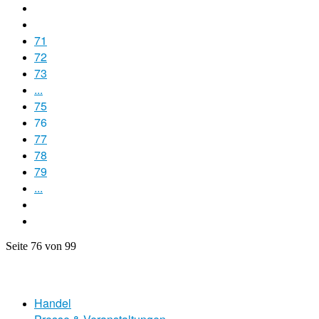
71
72
73
...
75
76
77
78
79
...
Seite 76 von 99
Handel