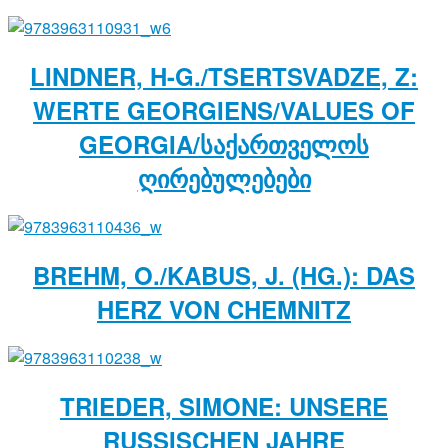
LINDNER, H-G./TSERTSVADZE, Z:
WERTE GEORGIENS/VALUES OF
GEORGIA/ᲡᲐᲥᲐᲠᲗᲕᲔᲚᲝᲡ
ᲦᲘᲠᲔᲑᲣᲚᲔᲑᲔᲑᲘ
BREHM, O./KABUS, J. (HG.): DAS
HERZ VON CHEMNITZ
TRIEDER, SIMONE: UNSERE
RUSSISCHEN JAHRE