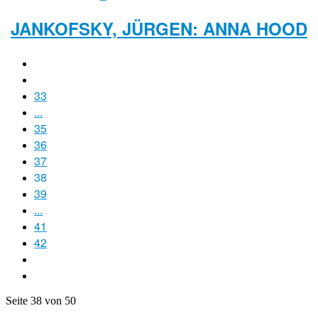
JANKOFSKY, JÜRGEN: ANNA HOOD
33
...
35
36
37
38
39
...
41
42
Seite 38 von 50