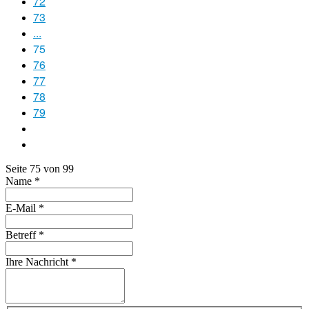
72
73
...
75
76
77
78
79
Seite 75 von 99
Name
*
E-Mail
*
Betreff
*
Ihre Nachricht
*