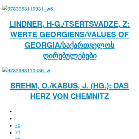
LINDNER, H-G./TSERTSVADZE, Z:
WERTE GEORGIENS/VALUES OF
GEORGIA/ᲡᲐᲥᲐᲠᲗᲕᲔᲚᲝᲡ
ᲦᲘᲠᲔᲑᲣᲚᲔᲑᲔᲑᲘ
BREHM, O./KABUS, J. (HG.): DAS
HERZ VON CHEMNITZ
70
71