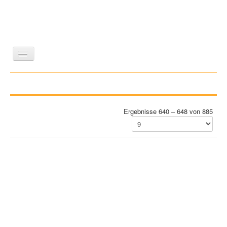
LITERATUR
REISEN
BILDBAND
KUNST
GESCHICHTE
WISSENSCHAFT
REIHEN
Ergebnisse 640 – 648 von 885
ZEITSCHRIFTEN/VERZEICHNISSE