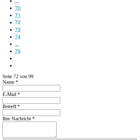
...
70
71
72
73
74
...
76
Seite 72 von 99
Name
*
E-Mail
*
Betreff
*
Ihre Nachricht
*