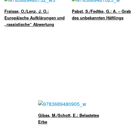
Fraisse, O./Lenz, J. O.:
Pabst, S./Fedtke, G.: A. – Grab
Europäische Aufklärungen und
des unbekannten Häftlings
„rassistische“ Abwertung
Gibas, M./Schott, E.: Belastetes
Erbe