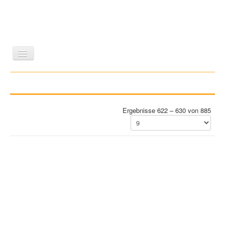
LITERATUR
REISEN
BILDBAND
KUNST
GESCHICHTE
WISSENSCHAFT
REIHEN
Ergebnisse 622 – 630 von 885
ZEITSCHRIFTEN/VERZEICHNISSE