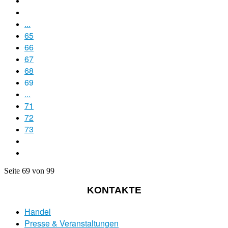
...
65
66
67
68
69
...
71
72
73
Seite 69 von 99
KONTAKTE
Handel
Presse & Veranstaltungen