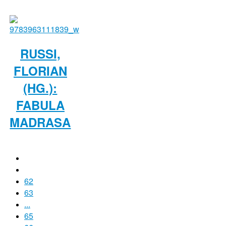
RUSSI,
FLORIAN
(HG.):
FABULA
MADRASA
62
63
...
65